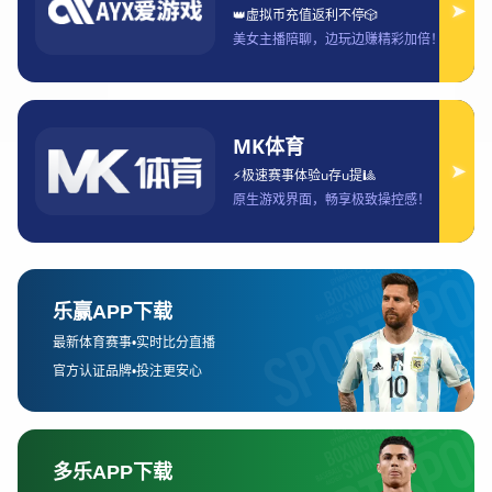
footballer"]与entity["athlete","Rodrygo","Brazilian
footballer"]构成锋线核心双翼，配合
entity["athlete","Éder Militão","Brazilian footballer"]
在后防的稳定输出，使球队攻防两端均保持极高水准。
在巴塞罗那阵中，
entity["athlete","Raphinha","Brazilian footballer"]成
为边路进攻的重要爆点，他的突破与传中能力为球队提供了多
样化进攻方式。相比皇马的纵深冲击，巴萨更依赖技术型组织
体系，而巴西球员在其中更多承担“破局者”角色。
此外，皇马新星entity["athlete","Endrick","Brazilian
footballer"]的加入，使得俱乐部在未来锋线储备上进一步
强化巴西化趋势。这种豪门对巴西天才的持续吸纳，已经成为
西甲竞争力结构的重要组成部分。
中游球队分布
除了豪门之外，西甲中游球队同样拥有大量巴西球员，他们在
战术体系中往往承担核心发动机或关键支点角色。例如一些球