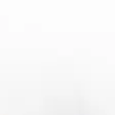
新赛季格局
从新赛季整体格局来看，巴西球员的分布直接影响西甲冠军与
欧战资格的竞争走势。皇马依靠锋线爆点与后防稳定性继续保
持争冠优势，而巴萨则依赖体系重建与边路突破寻求平衡。
皇冠信用网
与此同时，中游球队通过引进巴西球员不断缩小与豪门之间的
差距，使联赛整体竞争强度显著提升。这种趋势让西甲呈现出
更为开放的竞争结构，而非单一豪门垄断局面。
随着entity["athlete","Endrick","Brazilian footballer"]
等年轻球员的加入，未来西甲的进攻节奏与技术风格可能进一
步加快，巴西球员将在其中继续扮演关键推动力量。
总结：从整体来看，巴西球员在西甲的分布已经形成高度结构
化格局，既集中于皇马、巴萨等顶级豪门，也广泛分布于中游
球队之中，构建出联赛独特的技术生态体系。这种分布不仅提
升了西甲的观赏性，也在客观上推动了战术多样化与竞争均衡
化的发展。