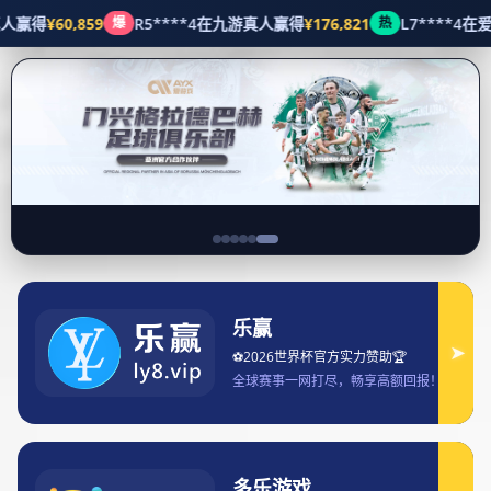
五大联赛
首页
五大联赛
西甲赛场巴西球员阵容名单全解析与豪门分布观察及新赛季实
力格局分析
西甲赛场巴西球员阵容名单全解析
与豪门分布观察及新赛季实力格局
分析
2026-07-07 04:11:56