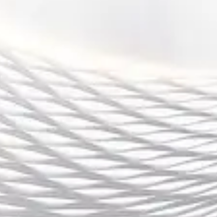
展望新赛季，随着年轻巴西球员不断涌入以及核心球员持续成
熟，西甲的竞争格局将进一步动态化。无论是争冠集团的对
抗，还是欧战席位的争夺，巴西球员都将继续作为关键变量，
深刻影响联赛走向与未来格局演变。
胜游体育引领数字化赛事体验升级打造全民参与的运动
娱乐新生态
2026-07-06 10:10:30
以下为按照要求撰写的文章内
容：:::writing{variant="document" id="58241"}随着
数字技术的快速发展，体育产业正迎来前所未有的创新
机遇。作为数字体育领域的重要推动力量，胜游体育以
科技赋能赛事体验，以创新驱动产业升级，通过数字化
平台建设、智能化互动服务、多元化内容运营...
阅读