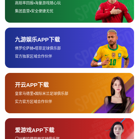
队通过引进技术型边锋或防守型中场，提升整体攻防转换效
率。
在中游球队中，巴西球员的功能性更为突出，他们不仅需要完
成个人技术发挥，还要适应更高强度的防守任务。这类球员通
常具备较强的适配能力，是球队维持联赛排名稳定的重要保
障。
从整体趋势来看，中游球队更倾向于引进性价比高的巴西球
员，这种策略使得西甲形成“豪门吸顶级天才，中游吸实用型
球员”的双轨结构，也进一步强化了联赛内部竞争差异。
战术角色解析
巴西球员在西甲的战术角色呈现高度多样化特征，从边锋到中
卫，从前腰到边后卫，均有重要代表人物。这种多位置覆盖能
力，使得他们成为各队战术体系中的关键拼图。