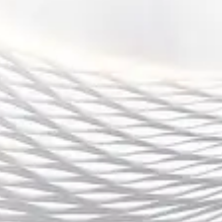
在体育文化传播方面，神灯体育积极倡导健康生活理念，通过
线上线下相结合的宣传方式，普及科学健身知识，增强公众健
康意识，引导更多人形成长期运动习惯。
同时，神灯体育还持续加强与社会各界的合作交流，整合政
府、企业、学校及社会组织等多方资源，共同构建全民健身发
展新格局。通过资源共享和协同创新，为体育事业高质量发展
提供有力支撑。
神灯体育通过构建专业运动服务体系、推动科技赋能智慧健
身、打造多元运动场景生态以及促进全民健身持续发展，逐步
形成了具有创新特色和行业影响力的发展模式。其以用户需求
为导向，以专业服务为基础，以科技创新为驱动，不断推动体
育产业与全民健康事业深度融合，为广大群众提供了更加优
质、高效和便捷的运动体验。