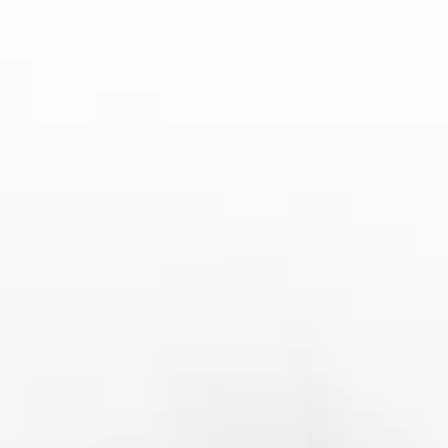
推动全民健身持续发展
全民健身不仅是一项健康工程，更是一项社会工程。神灯体育
始终积极响应国家全民健身战略部署，通过多种形式推动体育
资源普及，让更多群众享受到运动带来的健康与快乐。
为了提高全民参与度，神灯体育不断开展公益体育活动和社区
健身项目，将专业运动服务延伸到社区、学校以及企事业单
位。通过降低参与门槛，让更多人能够轻松接触并坚持体育锻
炼。