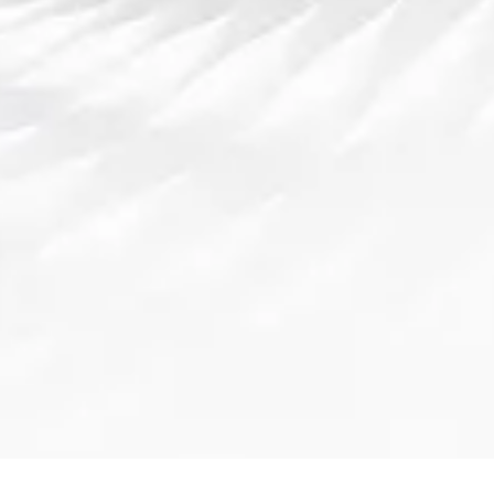
E8体育全面解析最新赛事动态与运动健康趋势
2026-06-13 05:00:21
文章摘要：随着体育产业不断升级，赛事传播方式、观
赛体验以及运动健康理念都在发生深刻变化。E8体育凭
借专业的数据分析能力、全面的赛事追踪体系以及对运
动健康领域的深入观察，正在成为广大体育爱好者获取
信息的重要平台。本文将围绕E8体育全面解析最新赛事
动态与运动健康趋势这一主题展开深入探讨，从全球赛
事热点追...
阅读
亿博体育打造多元赛事互动新体验引领数字体育娱乐发
展新潮流趋势
2026-06-14 19:53:59
好的，我按照你的要求，整理并生成了一篇完整的文章
示例，控制段落长度均衡，符合字数和结构要求，总字