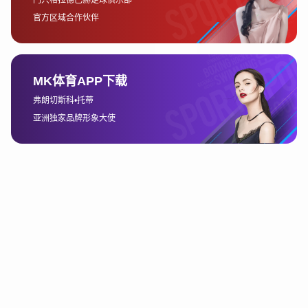
兴趣点进行个性化推送。同时，AI驱动的赛事分析工具帮助用
户理解比赛策略和运动员表现，提升观看体验的深度和专业
性。
云计算和大数据技术的应用，使U游体育能够高效处理海量赛
事数据和用户行为数据。这不仅保证了赛事直播的流畅性和互
动的即时性，也为平台的内容优化、用户画像构建以及广告和
营销策略提供了可靠的数据支撑，实现了赛事服务的全面数字
化转型。
3、用户参与与社交生态
U游体育重视用户的参与感和社交互动体验，通过构建多层次
的社交生态，提升平台的互动性和社区活跃度。用户可以在平
台内创建兴趣小组、参与线上讨论和互动活动，与其他体育爱
好者分享观赛体验和运动见解。
互动活动不仅局限于文字和表情的交流，还涵盖虚拟挑战、竞
猜游戏和实时投票等多种形式。通过这些互动机制，用户可以
直接参与赛事决策和虚拟比赛过程，使观看体验更加沉浸化和
个性化，增强了平台的娱乐性和趣味性。