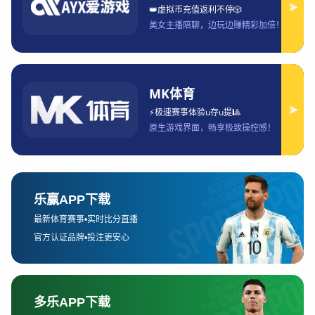
U游体育通过多维度的互动设计，为用户带来了沉浸式赛事体
验。传统体育观看模式主要依赖于电视或线下观赛，而U游体
育将观众的参与感提升至新的高度，通过互动弹幕、实时投票
和虚拟赛场布局，让用户不仅是旁观者，更成为赛事的一部
分。
平台采用VR和AR技术重构赛事观看场景。用户佩戴VR设备，
可以身临其境地感受比赛现场的氛围，仿佛置身于球场中央。
AR技术则将赛事信息、数据统计和实时互动元素叠加到现实世
界中，使观看体验更加丰富多彩，增强了赛事的趣味性和参与
感。
此外，U游体育还引入了多终端互动模式。无论是移动端、PC
端还是智能电视，用户都能通过多屏互动实现实时数据共享和
社交交流。这种全渠道、多触点的互动设计，极大地提升了用
户的粘性和参与热情，为赛事带来了前所未有的沉浸感。