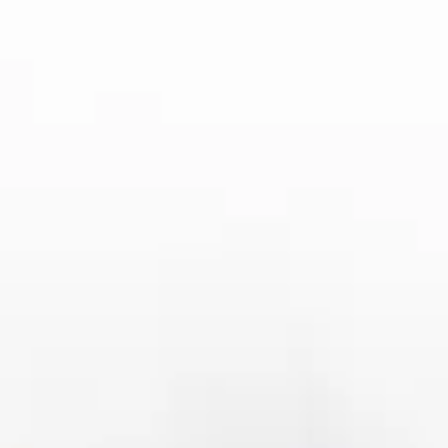
体育消费新场景的打造同样具有重要意义。随着居民消费升
级，运动装备、运动培训、健康管理以及体育社交等新型消费
需求不断增长。南宫体育可以通过建设体育商业综合体、运动
主题街区以及数字运动体验中心，进一步释放体育消费潜力，
推动城市经济增长。
科技创新也正在深刻改变体育产业发展格局。借助大数据、人
工智能以及虚拟现实技术，体育产业正在向数字化、智能化方
向加速迈进。通过建设智慧赛事平台、数字健身系统以及线上
运动社区，不仅能够提升用户体验，也能够拓展体育产业发展
空间。
此外，体育产业融合还能够带动就业与创业。围绕南宫体育发
展体育培训、赛事运营、体育传媒以及运动康复等相关产业，
可以形成更加完善的产业链条，为城市创造更多就业机会，进
一步增强区域经济活力。
塑造城市品牌形象
体育不仅是一项群众活动，更是一座城市精神风貌的重要体