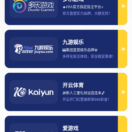
文章摘要：在全民健身国家战略持续推进与城市更新步伐不断
加快的背景下，体育产业正逐渐成为推动城市经济增长、提升
居民生活品质的重要力量。围绕南宫体育打造城市运动新地
标，不仅是完善城市公共服务体系的重要举措，更是推动体育
产业融合发展、构建健康生活方式的重要实践。通过建设多功
能运动空间、完善全民健身服务体系、推动体育与文化旅游深
度融合、激发赛事经济与产业联动效应，南宫体育能够成为城
市发展的新引擎和群众运动的新平台。文章将从体育空间升
级、全民健身推广、产业融合创新以及城市品牌塑造四个方
面，对围绕南宫体育打造城市运动新地标推动全民健身与产业
融合发展新格局进行深入阐述，全面展现体育赋能城市发展、
产业升级与社会进步的重要价值，进一步探索新时代体育事业
高质量发展的新方向。
完善运动空间体系
围绕南宫体育打造城市运动新地标，首先需要从城市运动空间
体系建设入手。现代城市居民对运动场景的需求不断提升，传