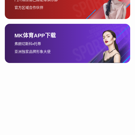
通过建立青训基地、组织校园赛事等方式，为青少年提供更加
专业的成长平台。
与此同时，体育公益服务体系建设也不可忽视。通过开展公益
健身课程、免费体测活动以及健康知识讲座，可以进一步降低
群众参与运动的门槛，让更多居民真正享受到体育发展带来的
健康红利。特别是针对老年人和特殊群体，更应提供个性化运
动服务，体现体育事业的人文关怀。
促进产业融合创新
体育产业的发展已经不仅局限于单纯的运动服务，而是逐渐向
文化、旅游、商业、科技等多个领域延伸。围绕南宫体育打造
城市运动新地标，应积极推动“体育+”融合发展模式，形成更
加完善的产业生态体系。
体育与文旅产业融合是当前发展的重要方向。依托南宫体育举
办大型赛事、体育嘉年华以及特色运动节庆活动，不仅能够吸
引大量游客，也能够带动餐饮、住宿、交通等相关产业发展。
通过打造具有地域特色的体育文化品牌，可以进一步提升城市
知名度和影响力。