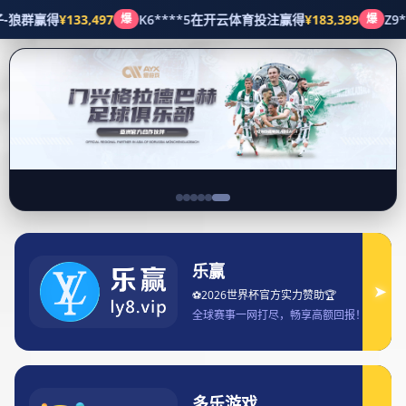
企业文化
首页
企业文化
牛博体育引领全新体育风潮 携手各大品牌打造独特运动体验
牛博体育引领全新体育风潮 携手各
大品牌打造独特运动体验
2026-04-05 04:42:01