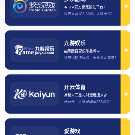
近年来，体育行业不断经历着全新的变革和创新，尤其是在技
术的推动下，传统的体育赛事与运动体验已经焕发出了新的生
命力。作为这一潮流的先锋之一，牛博体育通过引领全新体育
风潮，并与各大知名品牌携手合作，打造独特的运动体验，成
为了行业中的佼佼者。牛博体育不仅关注体育赛事本身的开
展，更从体育技术、运动体验、品牌合作和社交互动等多维度
推动着体育行业的创新发展。本文将从四个方面深入探讨牛博
体育如何通过与各大品牌的合作，带来与众不同的运动体验，
并引领着体育风潮的未来发展方向。
1、打造创新科技与运动结合的新体验
科技的进步为体育行业带来了许多前所未有的变化。牛博体育
深知这一点，积极推动科技与运动的深度融合，致力于为用户
打造创新的运动体验。通过智能穿戴设备、数据分析平台以及
虚拟现实技术，牛博体育不仅提升了运动员的竞技表现，还让
普通用户在运动中获得更多乐趣和互动体验。
例如，牛博体育与多个科技公司合作，推出了可穿戴设备，实
时监测运动数据，包括心率、运动量、运动强度等信息，用户
可以根据这些数据调整自己的运动计划，从而提高锻炼效果。