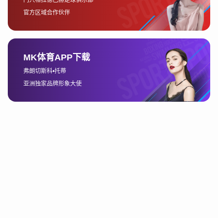
专门的体育流媒体平台在近年来逐渐成为许多球迷观看西甲比
赛的首选平台。比如西甲官方的流媒体平台LaLiga Sports
TV，旨在为全球球迷提供西甲联赛的高清直播及精彩回放。
LaLiga Sports TV通过应用程序和网页端的方式，为球迷提供
实时的赛事更新以及回放功能。平台内不仅有西甲比赛的精彩
瞬间，还会发布相关的独家内容，如球员专访、赛事分析等。
皇冠信用网
此外，ESPN+也是一个在北美地区广受欢迎的体育流媒体平
台，提供西甲联赛的现场直播以及历史赛事的回放。ESPN+凭
借其强大的体育资源优势，已经吸引了大量西甲球迷的关注。
通过ESPN+，观众可以享受极致的体育内容体验，包括高清视
频、专业解说等。并且该平台通常会提供比赛的多视角观看选
项，允许球迷根据自己的喜好选择不同的摄像头视角。
体育流媒体平台的优点在于它们能够为球迷提供高质量的高清
直播以及全程不间断的赛事回放。对于那些由于时差等原因错
过比赛的球迷来说，体育流媒体平台成为了观看比赛的必备工
具。此外，许多平台还提供了智能推荐系统，根据用户的观看