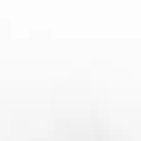
历史和兴趣，推送相关的赛事内容，使得球迷可以更加便捷地
找到自己喜爱的西甲比赛。
4、社交媒体与网络直播平台
随着社交媒体和网络直播平台的兴起，越来越多的球迷开始通
过这些渠道观看西甲比赛的精彩片段和回放内容。比如在
Twitter、Facebook等社交平台上，西甲官方账号和各大体育
媒体都会实时更新赛事信息，并且通过短视频的方式发布比赛
集锦。虽然这些平台并不提供全程直播，但对于那些只想了解
比赛关键时刻的球迷来说，社交媒体无疑是一个非常便捷的选
择。
在中国，像B站这样的年轻人聚集的社交平台，也逐渐成为了
西甲比赛的直播和回放源。B站通过与各大体育机构的合作，
推出了西甲赛事的直播频道。在这些平台上，球迷不仅可以观
看西甲比赛的精彩片段，还能够享受互动式的直播体验，例如
弹幕评论、直播互动等，极大地提高了观看的乐趣。
尽管社交媒体和网络直播平台的内容更倾向于短时段的赛事更
新和集锦播放，但随着技术的进步，未来可能会出现更多通过