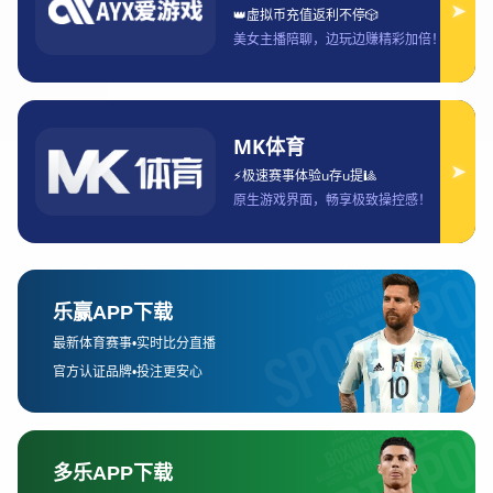
此外，许多国际体育频道，如ESPN、Sky Sports等，也拥有
西甲赛事的直播权。它们通过高清信号和多语言的解说服务，
为全球范围内的球迷提供高质量的观看体验。特别是在欧洲和
美洲地区，这些频道已经成为西甲爱好者收看比赛的首选平
台。通过这些电视平台，观众不仅可以享受到流畅的直播体
验，还能在比赛结束后进行回放。
传统电视平台的优势在于信号稳定，画质清晰。即便是在网络
不太稳定的情况下，电视直播也能够保障画质不出现过多的卡
顿或延迟问题。不过，随着互联网电视和OTT（过顶播放）平
台的兴起，许多球迷开始转向线上平台观看西甲比赛，电视直
播平台的观众群体逐渐趋于多元化，尤其是年轻观众更倾向于
选择网络平台。
2、互联网视频平台的西甲直播与回放
互联网视频平台近年来已经成为观看西甲比赛的重要渠道之
一，尤其是通过这些平台提供的高清直播和回放，球迷们能够
在任何时间、任何地点观看西甲赛事。以中国的腾讯体育为
例，腾讯体育与西甲官方签订了长期的版权协议，独家播出西