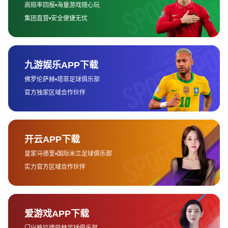
甲联赛的全场比赛及精彩回放。通过腾讯体育，球迷们可以在
电脑、手机、智能电视等多种设备上观看直播和回放。
类似的，其他如爱奇艺、优酷等平台也开始涉足体育赛事的直
播。虽然这些平台的主要业务为娱乐和视频点播，但在赛事直
播方面，它们已经逐渐构建起自己的生态。爱奇艺和优酷通过
和西甲联盟的合作，提供了赛事的全程直播以及回放功能，球
迷可以通过会员付费观看更加高质量的内容，并且提供与赛事
相关的独家分析和访谈，增强了观看体验。
除了国内平台，国际上的流媒体平台如DAZN、YouTube等也
逐渐崭露头角，成为西甲直播的重要渠道。DAZN是一个专注
于体育赛事直播的流媒体平台，它提供多种体育项目的内容，
包括西甲赛事的直播和回放。DAZN的独特之处在于其可以根
据用户需求提供灵活的付费选择，使得全球球迷能够根据自己
的观看需求来选择最适合的套餐。
3、专门的体育流媒体平台